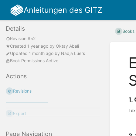
Anleitungen des GITZ
Details
Books
Revision #52
Created
1 year ago
by
Oktay Abali
Updated
1 month ago
by
Nadja Lüers
E
Book Permissions Active
Actions
Revisions
1.
Tex
Export
Page Navigation
2.