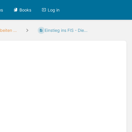
es
Books
Log in
beiten ...
Einstieg ins FIS - Die...