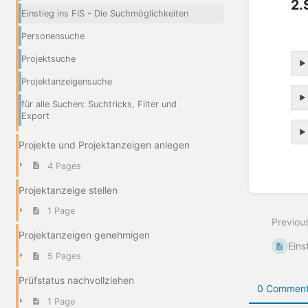
2.
Einstieg ins FIS - Die Suchmöglichkeiten
Personensuche
Projektsuche
Projektanzeigensuche
für alle Suchen: Suchtricks, Filter und
Export
Projekte und Projektanzeigen anlegen
4 Pages
Enter
Projektanzeige stellen
section
1 Page
select
Previou
mode
Projektanzeigen genehmigen
Eins
5 Pages
Prüfstatus nachvollziehen
0 Comment
1 Page