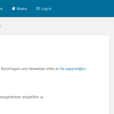
es
Books
Log in
S
i Rückfragen und Hinweisen bitte an
fis-support@tu-
ungsfenster eingeführt w...