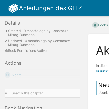
Anleitungen des GITZ
Details
Books
Created
10 months ago
by
Constanze
Mittag-Buhmann
Updated
10 months ago
by
Constanze
Mittag-Buhmann
Ak
Book Permissions Active
Actions
In dies
braunsc
Export
Neu
Überbl
Book Navigation