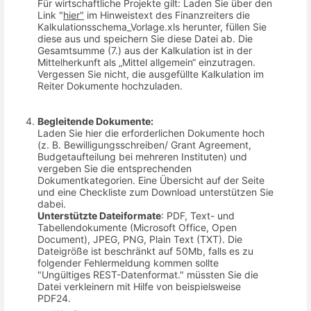
Für wirtschaftliche Projekte gilt: Laden Sie über den
Link "
hier"
im Hinweistext des Finanzreiters die
Kalkulationsschema_Vorlage.xls herunter, füllen Sie
diese aus und speichern Sie diese Datei ab. Die
Gesamtsumme (7.) aus der Kalkulation ist in der
Mittelherkunft als „Mittel allgemein“ einzutragen.
Vergessen Sie nicht, die ausgefüllte Kalkulation im
Reiter Dokumente hochzuladen.
Begleitende Dokumente:
Laden Sie hier die erforderlichen Dokumente hoch
(z. B. Bewilligungsschreiben/ Grant Agreement,
Budgetaufteilung bei mehreren Instituten) und
vergeben Sie die entsprechenden
Dokumentkategorien. Eine Übersicht auf der Seite
und eine Checkliste zum Download unterstützen Sie
dabei.
Unterstützte Dateiformate
: PDF, Text- und
Tabellendokumente (Microsoft Office, Open
Document), JPEG, PNG, Plain Text (TXT). Die
Dateigröße ist beschränkt auf 50Mb, falls es zu
folgender Fehlermeldung kommen sollte
"Ungültiges REST-Datenformat." müssten Sie die
Datei verkleinern mit Hilfe von beispielsweise
PDF24.