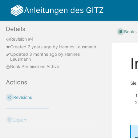
Anleitungen des GITZ
Details
Books
Revision #4
Created
2 years ago
by
Hannes Leusmann
Updated
3 months ago
by
Hannes
I
Leusmann
Book Permissions Active
Actions
Sie
Revisions
Export