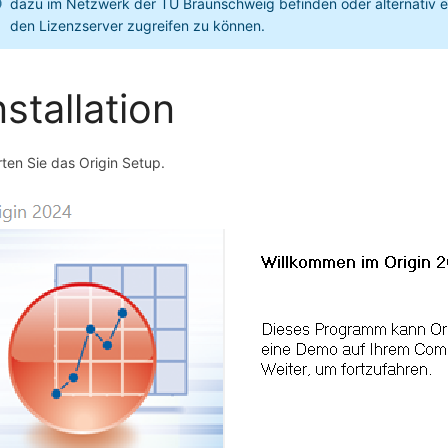
dazu im Netzwerk der TU Braunschweig befinden oder alternativ ei
den Lizenzserver zugreifen zu können.
nstallation
rten Sie das Origin Setup.