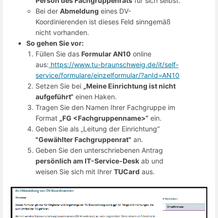
Person des Fachgruppenrats
für sich selbst.
Bei der
Abmeldung
eines DV-
Koordinierenden ist dieses Feld sinngemäß
nicht vorhanden.
So gehen Sie vor:
Füllen Sie das
Formular AN10
online
aus:
https://www.tu-braunschweig.de/it/self-
service/formulare/einzelformular/?anId=AN10
Setzen Sie bei
„Meine Einrichtung ist nicht
aufgeführt“
einen Haken.
Tragen Sie den Namen Ihrer Fachgruppe im
Format
„FG <Fachgruppenname>“
ein.
Geben Sie als „Leitung der Einrichtung“
"Gewählter Fachgruppenrat"
an.
Geben Sie den unterschriebenen Antrag
persönlich am IT-Service-Desk
ab und
weisen Sie sich mit Ihrer
TUCard
aus.