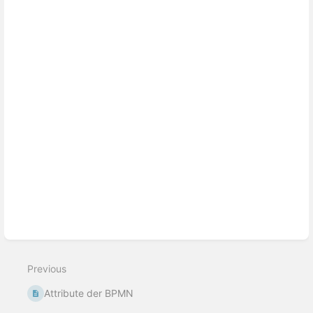
Enter
section
select
mode
Previous
Attribute der BPMN