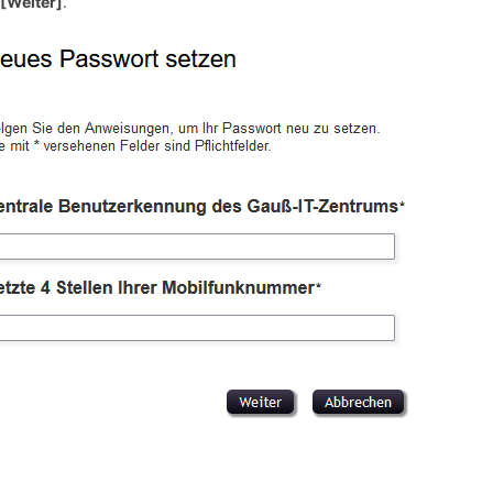
f
[Weiter]
.