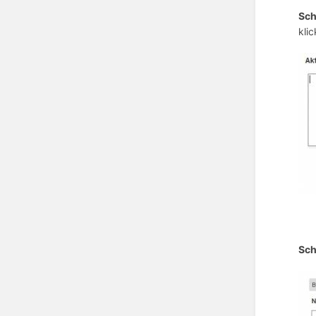
Sch
kli
Sch