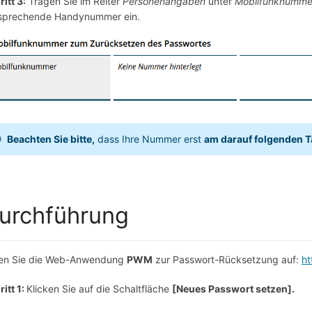
ritt 3
:
Tragen Sie im Reiter
Personenangaben
unter
Mobilfunknumme
sprechende Handynummer ein.
Beachten Sie bitte,
dass Ihre Nummer erst
am darauf folgenden 
urchführung
en Sie die Web-Anwendung
PWM
zur Passwort-Rücksetzung auf:
ht
ritt 1
:
Klicken Sie auf die Schaltfläche
[Neues Passwort setzen].