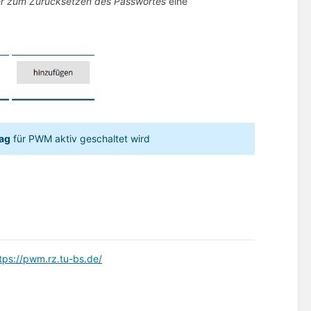
r zum Zurücksetzen des Passwortes
eine
Tag
für PWM aktiv geschaltet wird
tps://pwm.rz.tu-bs.de/