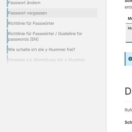
S
ch
Passwort ändern
ent
Passwort vergessen
Richtlinie für Passwörter
Richtlinie für Passwörter / Guideline for
passwords [EN]
Wie schalte ich die y-Nummer frei?
Hinweise zur Abmeldung der y-Nummer
D
Ruf
Sch