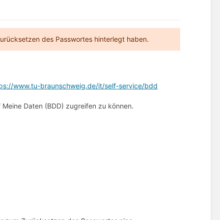
rücksetzen des Passwortes hinterlegt haben.
ps://www.tu-braunschweig.de/it/self-service/bdd
f Meine Daten (BDD) zugreifen zu können.