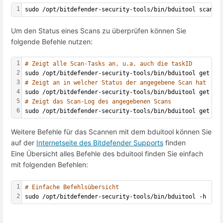
1
sudo /opt/bitdefender-security-tools/bin/bduitool scan -
Um den Status eines Scans zu überprüfen können Sie
folgende Befehle nutzen:
1
# Zeigt alle Scan-Tasks an, u.a. auch die taskID
2
sudo /opt/bitdefender-security-tools/bin/bduitool get sc
3
# Zeigt an in welcher Status der angegebene Scan hat
4
sudo /opt/bitdefender-security-tools/bin/bduitool get sc
5
# Zeigt das Scan-Log des angegebenen Scans
6
sudo /opt/bitdefender-security-tools/bin/bduitool get sc
Weitere Befehle für das Scannen mit dem bduitool können Sie
auf der
Internetseite des Bitdefender Supports
finden
Eine Übersicht alles Befehle des bduitool finden Sie einfach
mit folgenden Befehlen:
1
# Einfache Befehlsübersicht 
2
sudo /opt/bitdefender-security-tools/bin/bduitool -h