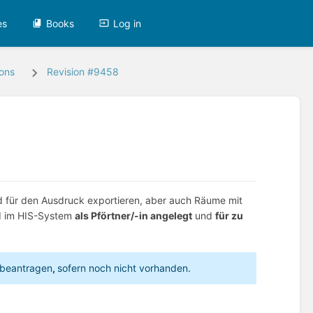
es
Books
Log in
ions
Revision #9458
 für den Ausdruck exportieren, aber auch Räume mit
nd im HIS-System
als Pförtner/-in angelegt
und
für zu
beantragen
,
sofern noch nicht vorhanden.