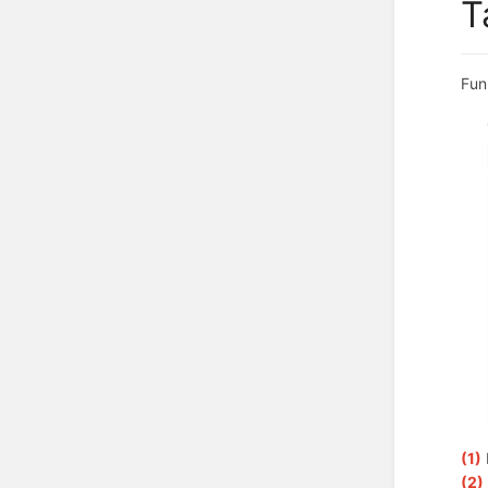
T
Fun
(1)
(2)