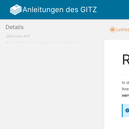
Anleitungen des GITZ
Details
Leitfä
Revision #47
Created
8 months ago
by
Marion Schlösser
R
In 
ihr
ver