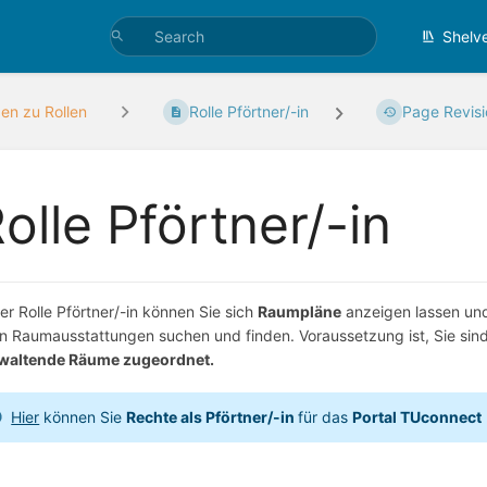
Shelv
den zu Rollen
Rolle Pförtner/-in
Page Revis
olle Pförtner/-in
der Rolle Pförtner/-in können Sie sich
Raumpläne
anzeigen lassen und
en Raumausstattungen suchen und finden. Voraussetzung ist, Sie si
waltende Räume zugeordnet.
Hier
können Sie
Rechte als Pförtner/-in
für das
Portal TUconnect