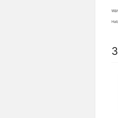
Wäh
Hab
3