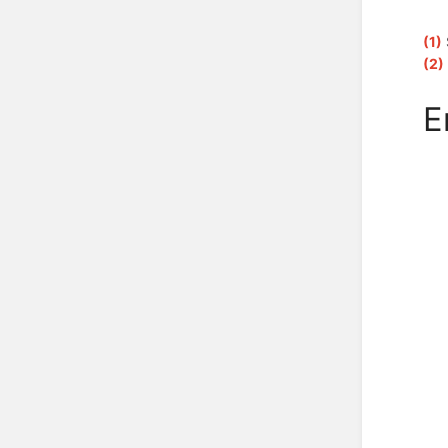
(1)
(2)
E