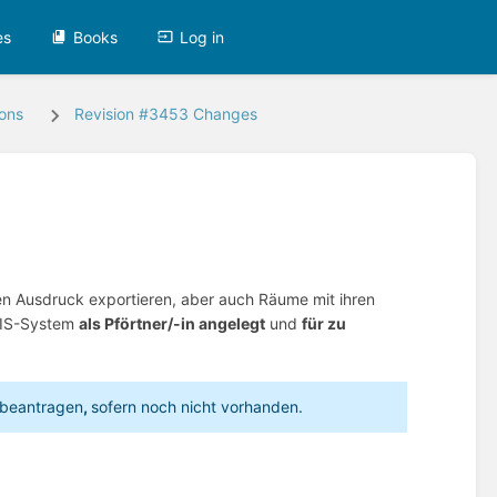
es
Books
Log in
ions
Revision #3453 Changes
n Ausdruck exportieren, aber auch Räume mit ihren
 HIS-System
als Pförtner/-in angelegt
und
für zu
beantragen
,
sofern noch nicht vorhanden.