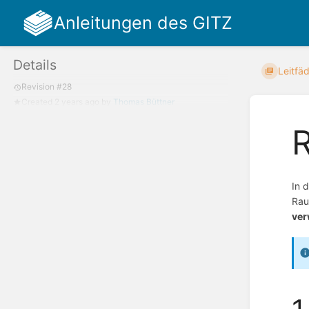
Anleitungen des GITZ
Details
Leitfä
Revision #28
Created
2 years ago
by
Thomas Büttner
R
In 
Rau
ver