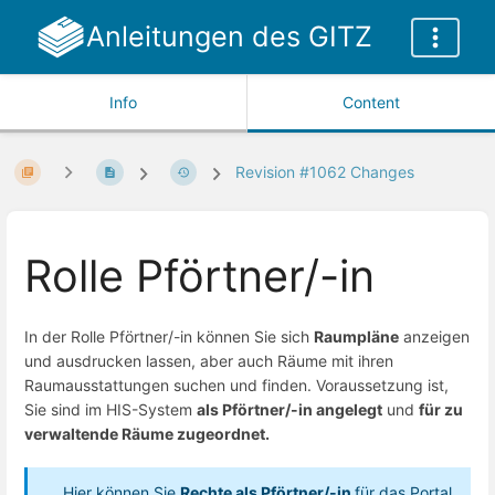
Anleitungen des GITZ
Info
Content
Revision #1062 Changes
Rolle Pförtner/-in
In der Rolle Pförtner/-in können Sie sich
Raumpläne
anzeigen
und ausdrucken lassen, aber auch Räume mit ihren
Raumausstattungen suchen und finden. Voraussetzung ist,
Sie sind im HIS-System
als Pförtner/-in angelegt
und
für zu
verwaltende Räume zugeordnet.
Hier
können Sie
Rechte als Pförtner/-in
für das Portal