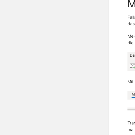
M
Fal
das
Mel
die
Mit
Tra
mai