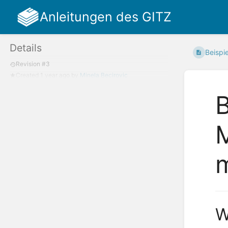
Anleitungen des GITZ
Details
Beispie
Revision #3
Created
1 year ago
by
Minela Becirovic
B
M
m
W