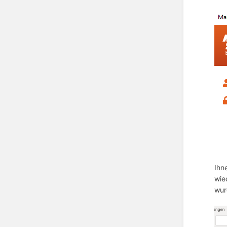
Ihn
wie
wur