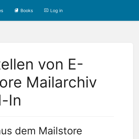
es
Books
Log in
ellen von E-
ore Mailarchiv
-In
aus dem Mailstore