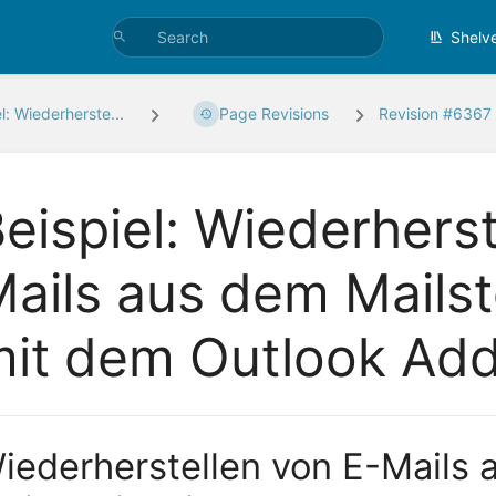
Shelv
l: Wiederherste...
Page Revisions
Revision #6367
eispiel: Wiederherst
ails aus dem Mailst
it dem Outlook Add
iederherstellen von E-Mails 