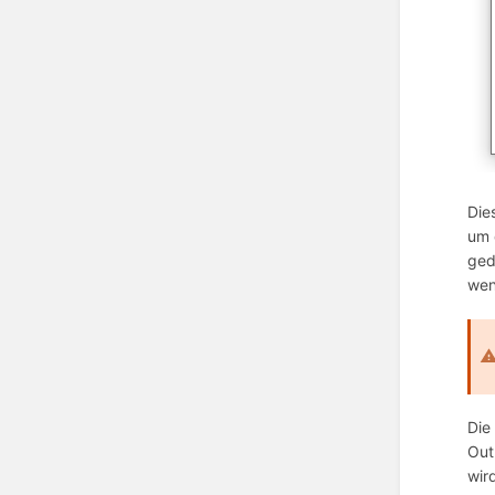
Die
um 
ged
wen
Die
Out
wir