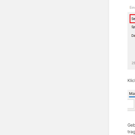
Kli
Geb
tra