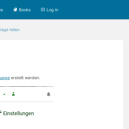
es
Books
Log in
age teilen
ruppe
erstellt werden.