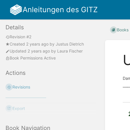
Anleitungen des GITZ
Details
Books
Revision #2
Created
2 years ago
by
Justus Dietrich
Updated
2 years ago
by
Laura Fischer
U
Book Permissions Active
Actions
Dam
Revisions
Export
Book Navigation