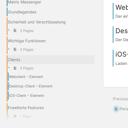
Matrix Messenger
Web
Grundlegendes
Der ei
Sicherheit und Verschlüsselung
Des
3 Pages
Der De
Wichtige Funktionen
3 Pages
iOS
Clients
Laden 
3 Pages
Webclient – Element
Desktop-Client – Element
iOS-Client – Element
Previou
Erweiterte Features
Pers
1 Page