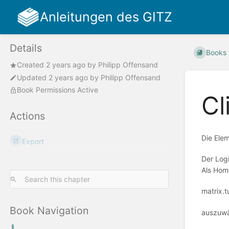
Anleitungen des GITZ
Details
Books
Created
2 years ago
by
Philipp Offensand
Updated
2 years ago
by
Philipp Offensand
Book Permissions Active
Cl
Actions
Die Elem
Export
Der Logi
Als Hom
matrix.t
Book Navigation
auszuwä