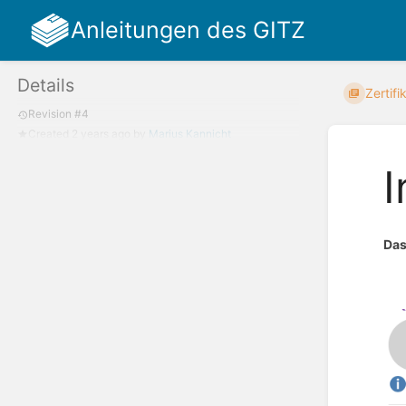
Anleitungen des GITZ
Details
Zertifi
Revision #4
Created
2 years ago
by
Marius Kannicht
I
Das