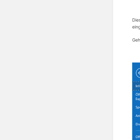
Die
ein
Geh