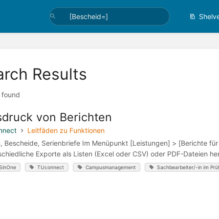
Shelv
arch Results
t found
druck von Berichten
nnect
Leitfäden zu Funktionen
n, Bescheide, Serienbriefe Im Menüpunkt [Leistungen] > [Berichte für
schiedliche Exporte als Listen (Excel oder CSV) oder PDF-Dateien h
SinOne
TUconnect
Campusmanagement
Sachbearbeiter/-in im Pr