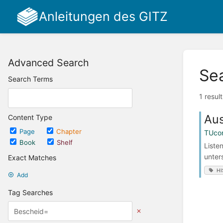
Anleitungen des GITZ
Advanced Search
Se
Search Terms
1 resul
Aus
Content Type
Page
Chapter
TUco
Book
Shelf
Liste
unter
Exact Matches
HI
Add
Tag Searches