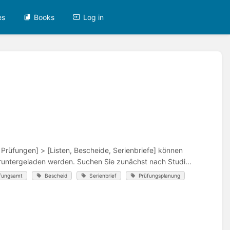
es
Books
Log in
 Prüfungen] > [Listen, Bescheide, Serienbriefe] können
eruntergeladen werden. Suchen Sie zunächst nach Studi...
üfungsamt
Bescheid
Serienbrief
Prüfungsplanung