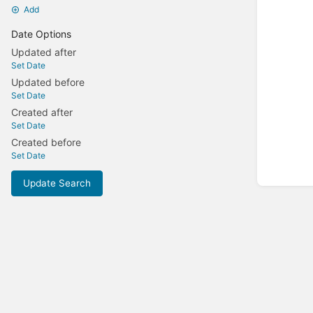
Add
Date Options
Updated after
Set Date
Updated before
Set Date
Created after
Set Date
Created before
Set Date
Update Search